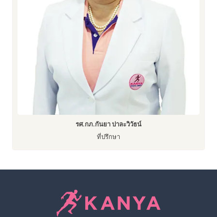
รศ.กภ.กันยา ปาละวิวัธน์
ที่ปรึกษา