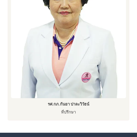
รศ.กภ.กันยา ปาละวิวัธน์
ที่ปรึกษา