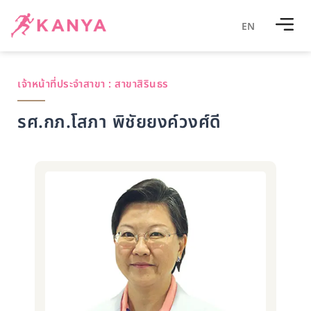
EN
เจ้าหน้าที่ประจำสาขา :
สาขาสิรินธร
รศ.กภ.โสภา พิชัยยงค์วงศ์ดี