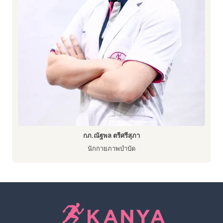
กภ.ณัฐพล ตรีศรีสุภา
นักกายภาพบำบัด