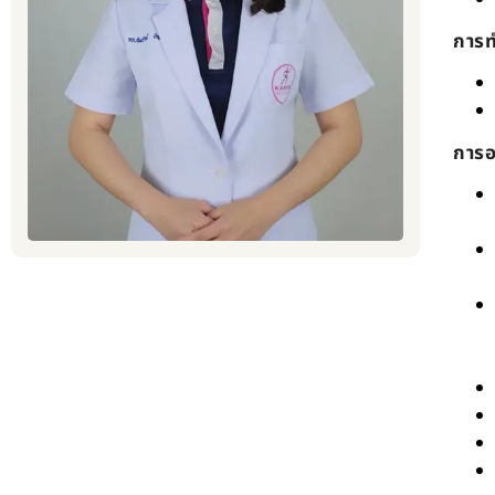
การ
การ