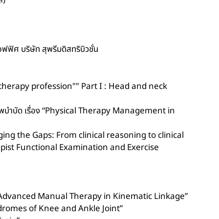
ล)
ศ บริษัท สุพรีมดิสทริบิวชั่น
 therapy profession"" Part I : Head and neck
ภาพบำบัด เรื่อง “Physical Therapy Management in
ing the Gaps: From clinical reasoning to clinical
apist Functional Examination and Exercise
ng & Advanced Manual Therapy in Kinematic Linkage”
dromes of Knee and Ankle Joint”