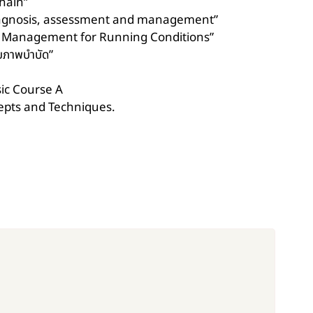
Chain”
al diagnosis, assessment and management”
e in Management for Running Conditions”
ายภาพบำบัด”
sic Course A
epts and Techniques.