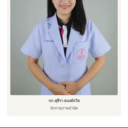
กภ.สุธีรา อนงค์ถวิล
นักกายภาพบำบัด