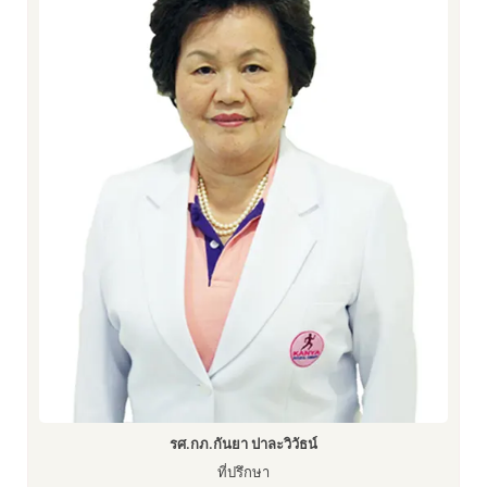
รศ.กภ.กันยา ปาละวิวัธน์
ที่ปรึกษา