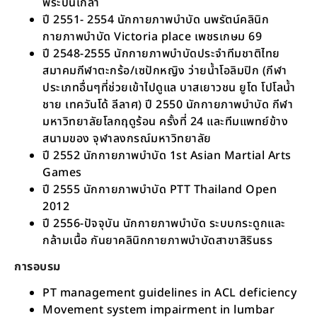
พระปิ่นเกล้า
ปี​ 2551- 2554 นักกายภาพบำบัด​ นพรัตน์​คลินิก
กายภาพบำบัด​ Victoria place เพชรเกษม​ 69
ปี​ 2548-2555 นักกายภาพ​บำบัด​ประจำทีมชาติไทย​
สมาคมกีฬา​ตะกร้อ/เซปักหญิง​ ว่ายน้ำโอลิมปิก (กีฬา​
ประเภท​อื่นๆ​ที่ช่วยเข้าไปดูแล​ บาสเยาวชน​ ยูโด​ โปโลน้ำ
ชาย​ เทควันโด้​ ลีลาศ) ปี​ 2550 นักกายภาพ​บำบัด​ กีฬา
มหาวิทยาลัย​โลกฤดูร้อน​ ครั้งที่​ 24 และทีมแพทย์​ข้าง
สนามของ​ จุฬาลงกรณ์​มหาวิทยาลัย​
ปี​ 2552 นักกายภาพ​บำบัด​ 1st Asian Martial Arts
Games
ปี​ 2555 นักกายภาพ​บำบัด​ PTT Thailand Open
2012
ปี 2556-ปัจจุบัน นักกายภาพ​บำบัด​ ระบบ​กระดูก​และ​
กล้ามเนื้อ​ กันยาคลินิกกายภาพบำบัดสาขาสิรินธร​
การอบรม
PT management guidelines in ACL deficiency
Movement system impairment in lumbar