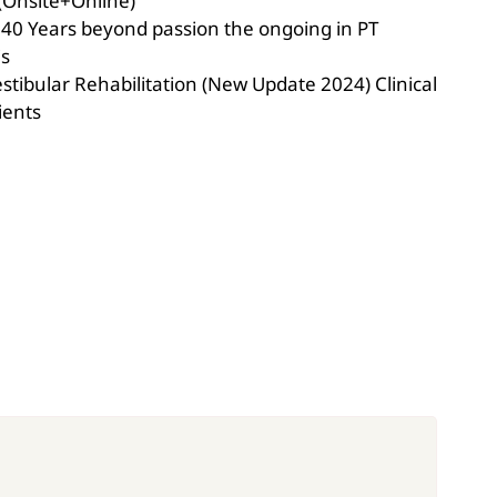
(Onsite+Online)
ง 40 Years beyond passion the ongoing in PT
is
Vestibular Rehabilitation (New Update 2024) Clinical
ients