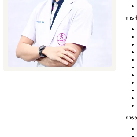
การ
การ