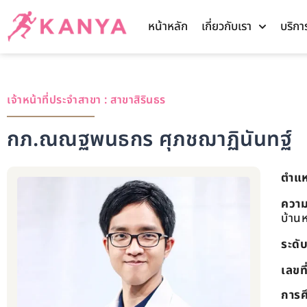
หน้าหลัก
เกี่ยวกับเรา
บริกา
เจ้าหน้าที่ประจำสาขา :
สาขาสิรินธร
กภ.ณณฐพนธกร ศุภชฌาฏินันทฐ์
ตำแห
ความ
บ้าน
ระดั
เลขท
การศ