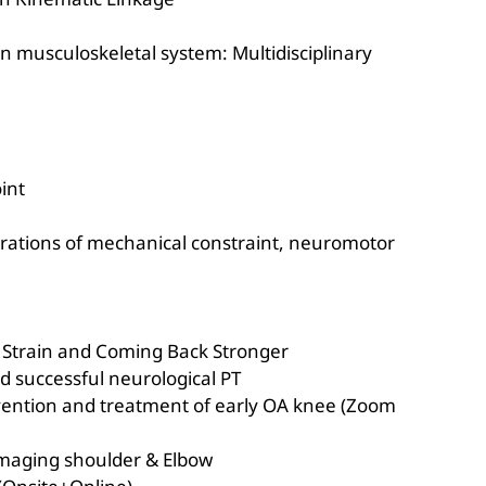
in Kinematic Linkage
 musculoskeletal system: Multidisciplinary
int
erations of mechanical constraint, neuromotor
 Strain and Coming Back Stronger
nd successful neurological PT
evention and treatment of early OA knee (Zoom
d Imaging shoulder & Elbow