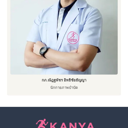
กภ.ณัฎฐพัชร อิทธิชัยธัญญา
นักกายภาพบำบัด